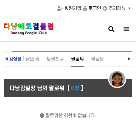
회원가입
로그인
추가메뉴
검
메
색
뉴
버
버
튼
튼
[
다낭김실장
] 님의 홈
맞팔친구
팔로워
팔로잉
다낭김실장 님의 팔로워
[
0명
]
팔로워한 회원이 없습니다.