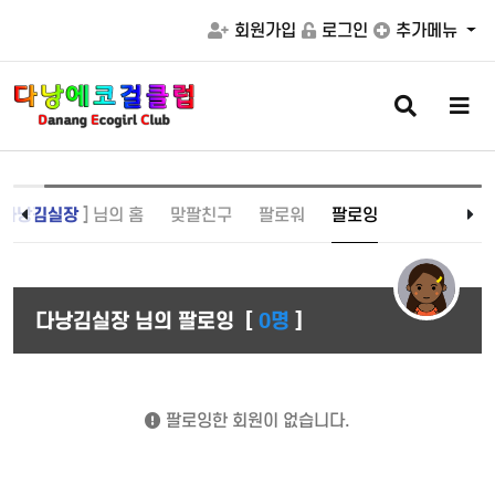
회원가입
로그인
추가메뉴
검
메
색
뉴
버
버
튼
튼
[
다낭김실장
] 님의 홈
맞팔친구
팔로워
팔로잉
다낭김실장 님의 팔로잉
[
0명
]
팔로잉한 회원이 없습니다.