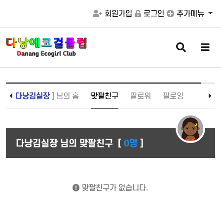
회원가입
로그인
추가메뉴
검
메
색
뉴
버
버
튼
튼
[
다낭김실장
] 님의 홈
맞팔친구
팔로워
팔로잉
다낭김실장 님의 맞팔친구
[
0명
]
맞팔친구가 없습니다.