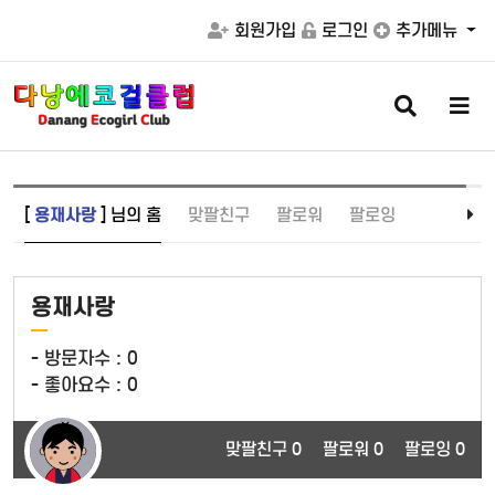
회원가입
로그인
추가메뉴
검
메
색
뉴
버
버
튼
튼
[
용재사랑
] 님의 홈
맞팔친구
팔로워
팔로잉
용재사랑
- 방문자수 :
0
- 좋아요수 :
0
맞팔친구 0
팔로워 0
팔로잉 0