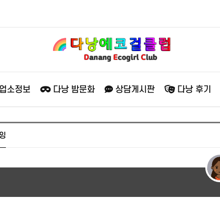
 업소정보
다낭 밤문화
상담게시판
다낭 후기
잉