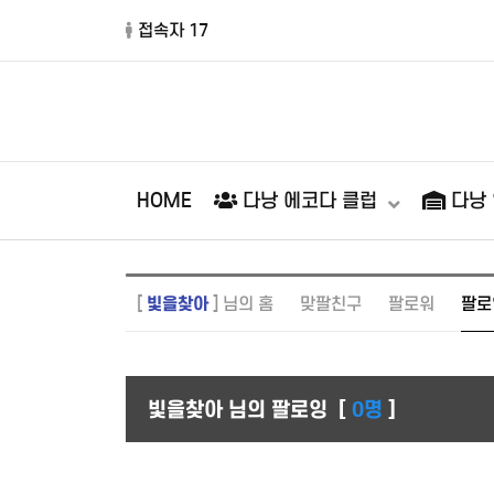
접속자 17
HOME
다낭 에코다 클럽
다낭
[
빛을찾아
] 님의 홈
맞팔친구
팔로워
팔로
빛을찾아 님의 팔로잉
[
0명
]