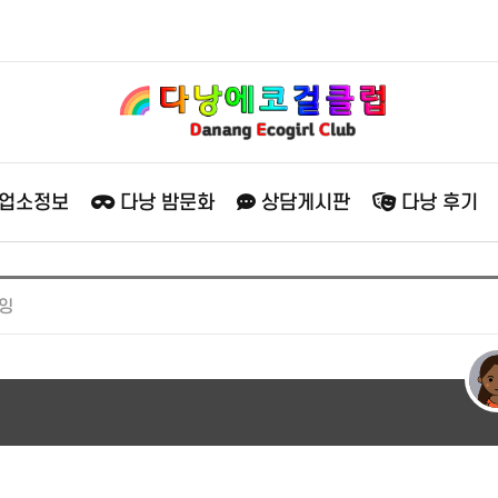
 업소정보
다낭 밤문화
상담게시판
다낭 후기
잉