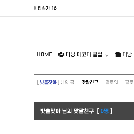
접속자 16
HOME
다낭 에코다 클럽
다낭
[
빛을찾아
] 님의 홈
맞팔친구
팔로워
팔로
빛을찾아 님의 맞팔친구
[
0명
]