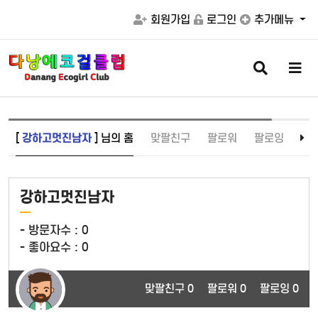
회원가입
로그인
추가메뉴
검
메
색
뉴
버
버
튼
튼
[
강하고멋진남자
] 님의 홈
맞팔친구
팔로워
팔로잉
강하고멋진남자
- 방문자수 :
0
- 좋아요수 :
0
맞팔친구 0
팔로워 0
팔로잉 0