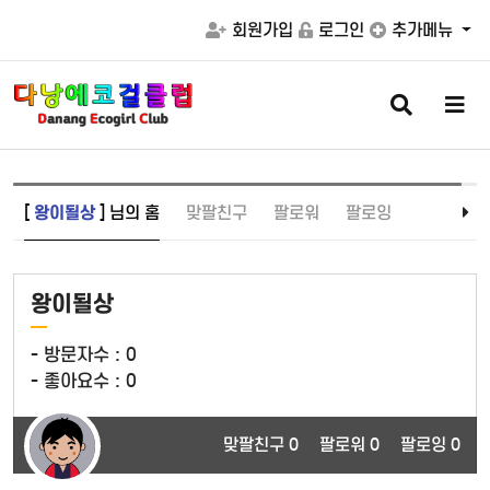
회원가입
로그인
추가메뉴
검
메
색
뉴
버
버
튼
튼
[
왕이될상
] 님의 홈
맞팔친구
팔로워
팔로잉
왕이될상
- 방문자수 :
0
- 좋아요수 :
0
맞팔친구 0
팔로워 0
팔로잉 0