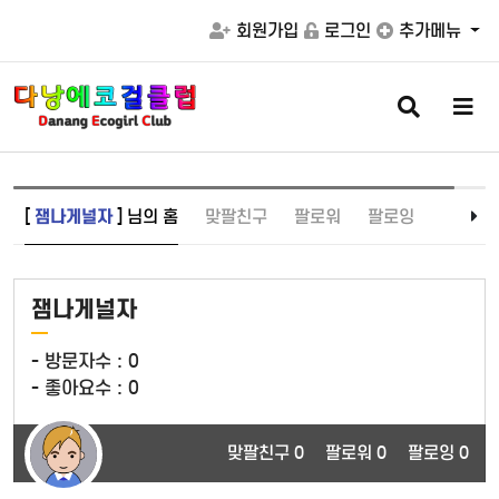
회원가입
로그인
추가메뉴
검
메
색
뉴
버
버
튼
튼
[
잼나게널자
] 님의 홈
맞팔친구
팔로워
팔로잉
잼나게널자
- 방문자수 :
0
- 좋아요수 :
0
맞팔친구 0
팔로워 0
팔로잉 0