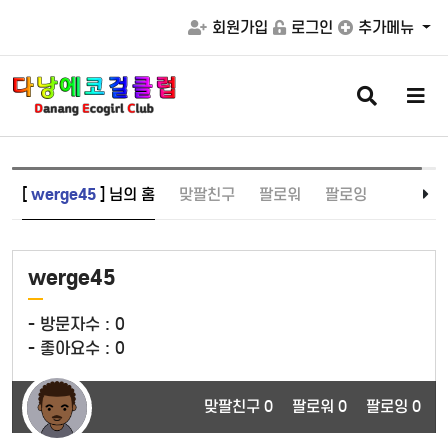
회원가입
로그인
추가메뉴
검
메
색
뉴
버
버
튼
튼
[
werge45
] 님의 홈
맞팔친구
팔로워
팔로잉
werge45
- 방문자수 :
0
- 좋아요수 :
0
맞팔친구 0
팔로워 0
팔로잉 0