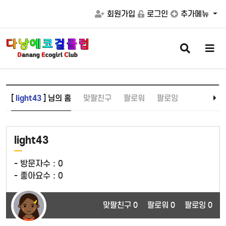
회원가입
로그인
추가메뉴
검
메
색
뉴
버
버
튼
튼
[
light43
] 님의 홈
맞팔친구
팔로워
팔로잉
light43
- 방문자수 :
0
- 좋아요수 :
0
맞팔친구 0
팔로워 0
팔로잉 0