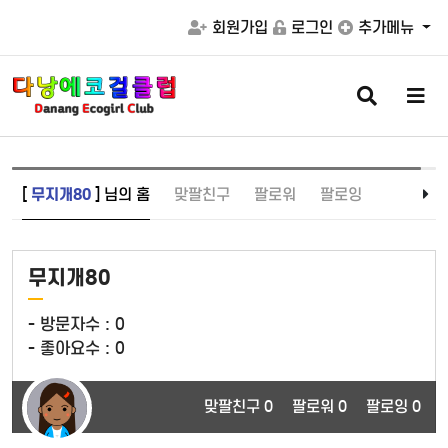
회원가입
로그인
추가메뉴
검
메
색
뉴
버
버
튼
튼
[
무지개80
] 님의 홈
맞팔친구
팔로워
팔로잉
무지개80
- 방문자수 :
0
- 좋아요수 :
0
맞팔친구 0
팔로워 0
팔로잉 0