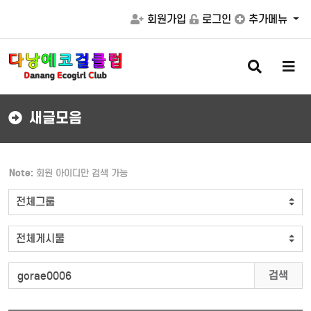
회원가입
로그인
추가메뉴
검
메
색
뉴
버
버
튼
튼
새글모음
Note:
회원 아이디만 검색 가능
검색