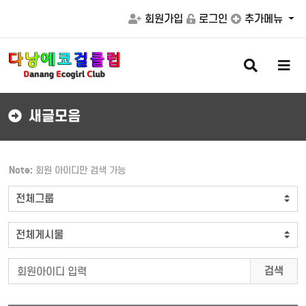
회원가입
로그인
추가메뉴
검
메
색
뉴
버
버
튼
튼
새글모음
Note:
회원 아이디만 검색 가능
검색