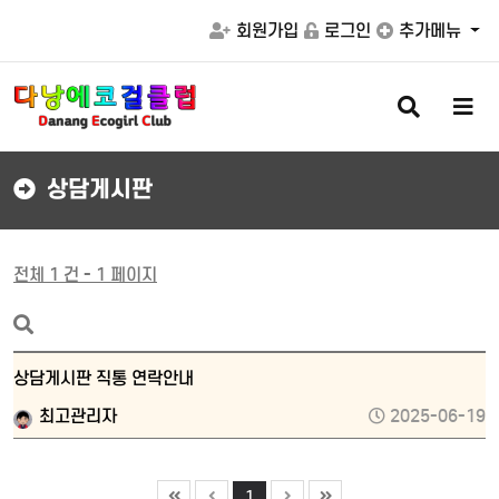
회원가입
로그인
추가메뉴
검
메
색
뉴
버
버
튼
튼
상담게시판
전체 1 건 - 1 페이지
상담게시판 직통 연락안내
최고관리자
2025-06-19
1