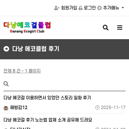
회원가입
로그인
추가메뉴
검
메
색
뉴
버
버
튼
튼
다낭 에코클럽 후기
전체 8 건 - 1 페이지
다낭 에코걸 이용하면서 있었던 스토리 일화 후기
해방감12
2025-11-17
다낭 에코걸 후기 노는법 업체 소개 공유해 드려요