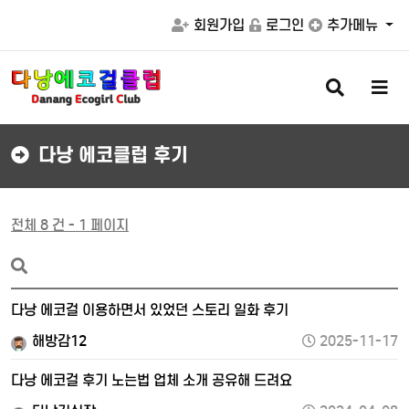
회원가입
로그인
추가메뉴
검
메
색
뉴
버
버
튼
튼
다낭 에코클럽 후기
전체 8 건 - 1 페이지
다낭 에코걸 이용하면서 있었던 스토리 일화 후기
해방감12
2025-11-17
다낭 에코걸 후기 노는법 업체 소개 공유해 드려요