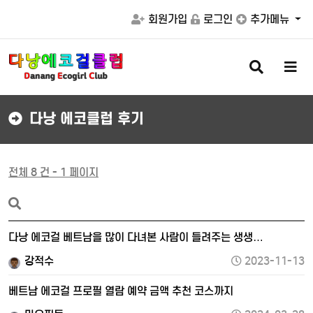
회원가입
로그인
추가메뉴
검
메
색
뉴
버
버
튼
튼
다낭 에코클럽 후기
전체 8 건 - 1 페이지
다낭 에코걸 베트남을 많이 다녀본 사람이 들려주는 생생…
강적수
2023-11-13
베트남 에코걸 프로필 열람 예약 금액 추천 코스까지