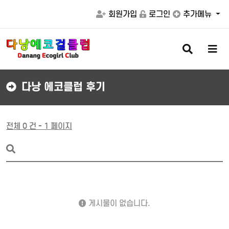
회원가입
로그인
추가메뉴
검
메
색
뉴
버
버
튼
튼
다낭 에코클럽 후기
전체 0 건 - 1 페이지
게시물이 없습니다.