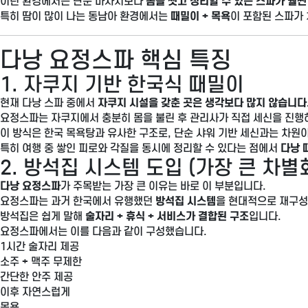
이런 환경에서는 단순 마사지보다
몸을 씻고 정리할 수 있는 스파가 훨씬
특히 땀이 많이 나는 동남아 환경에서는
때밀이 + 목욕
이 포함된 스파가
다낭 요정스파 핵심 특징
1. 자쿠지 기반 한국식 때밀이
현재 다낭 스파 중에서
자쿠지 시설을 갖춘 곳은 생각보다 많지 않습니다
요정스파는 자쿠지에서 충분히 몸을 불린 후 관리사가 직접 세신을 진행
이 방식은 한국 목욕탕과 유사한 구조로, 단순 샤워 기반 세신과는 차원이
특히 여행 중 쌓인 피로와 각질을 동시에 정리할 수 있다는 점에서
다낭 
2. 방석집 시스템 도입 (가장 큰 차별
다낭 요정스파
가 주목받는 가장 큰 이유는 바로 이 부분입니다.
요정스파는 과거 한국에서 유행했던
방석집 시스템
을 현대적으로 재구
방석집은 쉽게 말해
술자리 + 휴식 + 서비스가 결합된 구조
입니다.
요정스파에서는 이를 다음과 같이 구성했습니다.
1시간 술자리 제공
소주 + 맥주 무제한
간단한 안주 제공
이후 자연스럽게
목욕