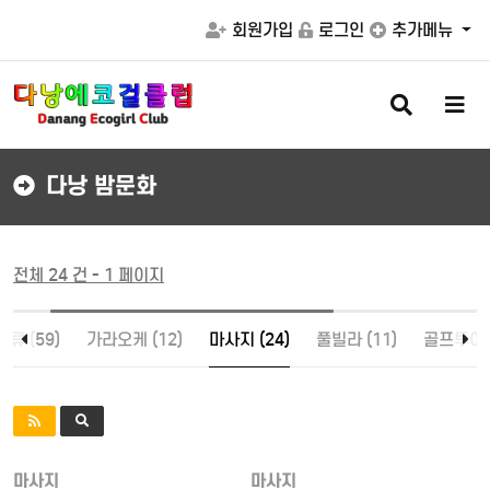
회원가입
로그인
추가메뉴
검
메
색
뉴
버
버
튼
튼
다낭 밤문화
전체 24 건 - 1 페이지
류 (59)
가라오케 (12)
마사지 (24)
풀빌라 (11)
골프투어 (
마사지
마사지