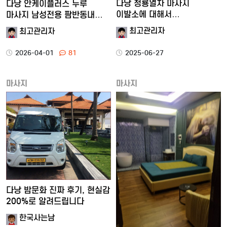
다낭 청룡열차 마사지
다낭 안케이플러스 누루
이발소에 대해서
마사지 남성전용 팜반동내
알려드립니다.
붐붐업…
최고관리자
최고관리자
2025-06-27
2026-04-01
81
마사지
마사지
다낭 밤문화 진짜 후기, 현실감
200%로 알려드립니다
한국사는남