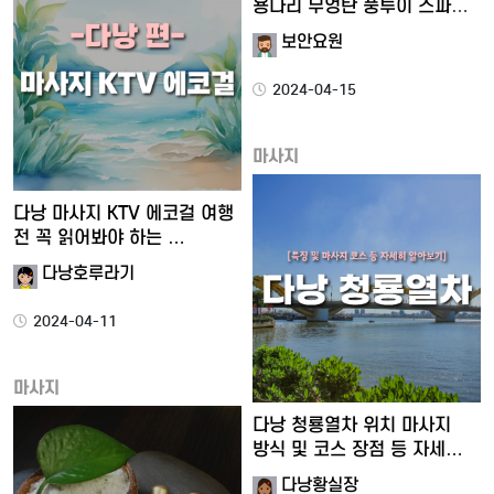
용다리 무엉탄 풍투이 스파
이…
보안요원
2024-04-15
마사지
다낭 마사지 KTV 에코걸 여행
전 꼭 읽어봐야 하는 …
다낭호루라기
2024-04-11
마사지
다낭 청룡열차 위치 마사지
방식 및 코스 장점 등 자세…
다낭황실장