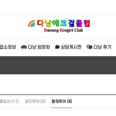
 업소정보
다낭 밤문화
상담게시판
다낭 후기
풀빌라 (11)
골프투어 (3)
황제투어 (9)