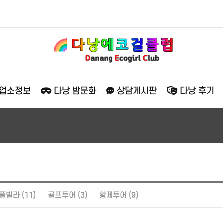
 업소정보
다낭 밤문화
상담게시판
다낭 후기
풀빌라 (11)
골프투어 (3)
황제투어 (9)