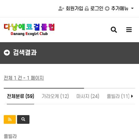
회원가입
로그인
추가메뉴
검
메
색
뉴
버
버
튼
튼
검색결과
전체 1 건 - 1 페이지
전체분류 (59)
가라오케 (12)
마사지 (24)
풀빌라 (11)
풀빌라