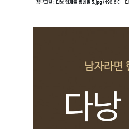
- 첨부파일 :
다낭 업체들 썸네일 5.jpg
(496.8K) -
다