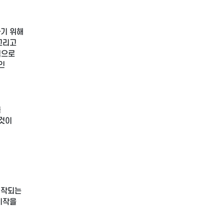
하기 위해
그리고
식으로
인
을
 것이
시작되는
시작을