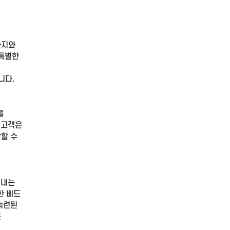
사지와
 특별한
니다.
을
 고객은
할 수
어내는
한 베드
숙련된
은