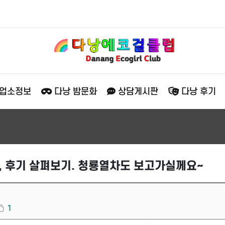
 업소정보
다낭 밤문화
상담게시판
다낭 후기
, 후기 살펴보기. 청룡열차도 보고가실께요~
1