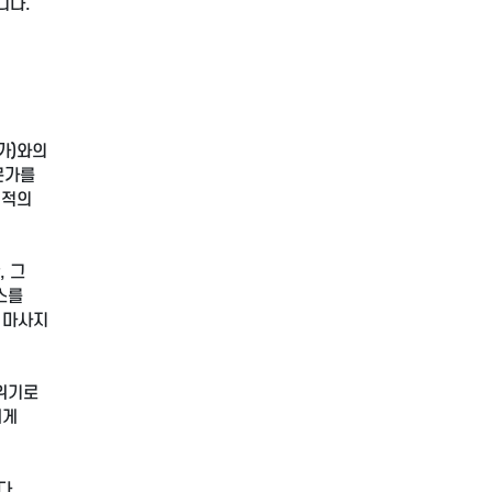
니다.
가)와의
문가를
최적의
, 그
스를
 마사지
위기로
에게
다.