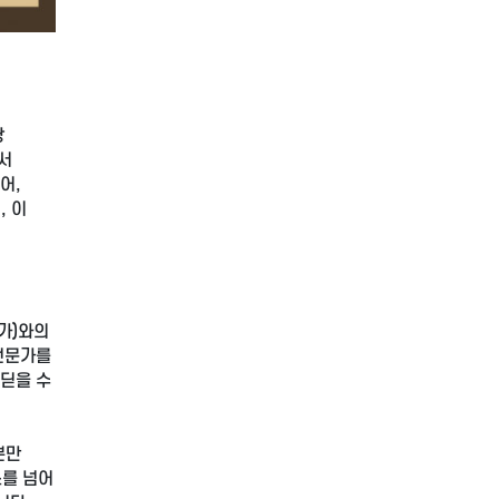
낭
서
어,
, 이
가)와의
 전문가를
내딛을 수
뿐만
스를 넘어