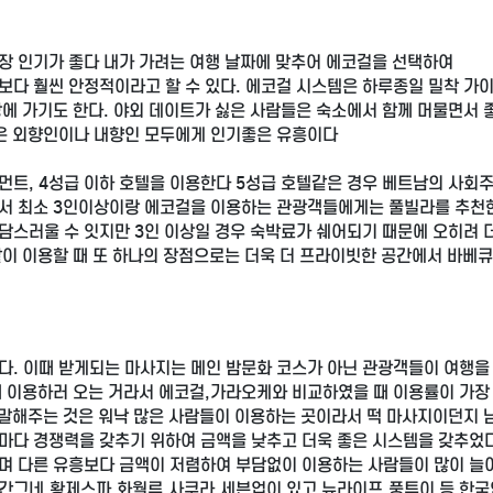
장 인기가 좋다 내가 가려는 여행 날짜에 맞추어 에코걸을 선택하여
보다 훨씬 안정적이라고 할 수 있다. 에코걸 시스템은 하루종일 밀착 가
에 가기도 한다. 야외 데이트가 싫은 사람들은 숙소에서 함께 머물면서 
걸은 외향인이나 내향인 모두에게 인기좋은 유흥이다
먼트, 4성급 이하 호텔을 이용한다 5성급 호텔같은 경우 베트남의 사회
서 최소 3인이상이랑 에코걸을 이용하는 관광객들에게는 풀빌라를 추천
담스러울 수 잇지만 3인 이상일 경우 숙박료가 쉐어되기 때문에 오히려 
같이 이용할 때 또 하나의 장점으로는 더욱 더 프라이빗한 공간에서 바베
다. 이때 받게되는 마사지는 메인 밤문화 코스가 아닌 관광객들이 여행을
때 이용하러 오는 거라서 에코걸,가라오케와 비교하였을 때 이용률이 가장
 말해주는 것은 워낙 많은 사람들이 이용하는 곳이라서 떡 마사지이던지 
마다 경쟁력을 갖추기 위하여 금액을 낮추고 더욱 좋은 시스템을 갖추었다
며 다른 유흥보다 금액이 저렴하여 부담없이 이용하는 사람들이 많이 늘
 빨간그네,황제스파,화월루,사쿠라,세븐업이 있고 뉴라이프,풍투이 등 한