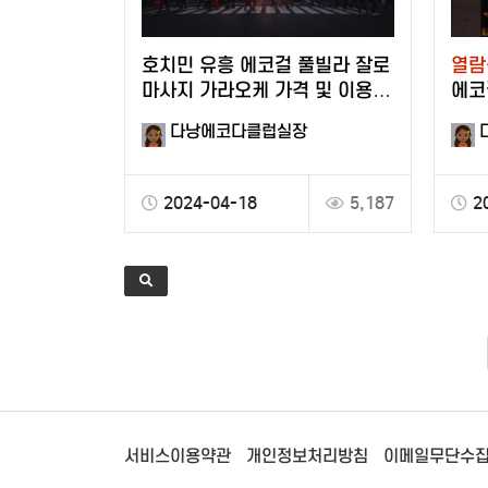
호치민 유흥 에코걸 풀빌라 잘로
열람
마사지 가라오케 가격 및 이용
에코
꿀팁
다낭에코다클럽실장
2024-04-18
5,187
2
서비스이용약관
개인정보처리방침
이메일무단수