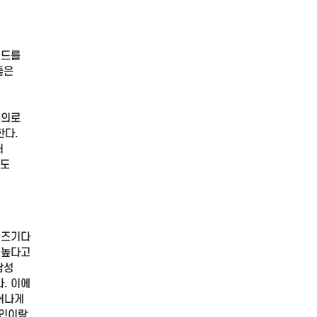
이드를
좋은
주의로
한다.
더
큐도
 즈기다
 높다고
남성
. 이에
어나게
국인이랑