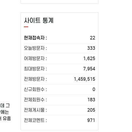
사이트 통계
현재접속자 :
22
오늘방문자 :
333
어제방문자 :
1,625
최대방문자 :
7,954
전체방문자 :
1,459,515
신규회원수 :
0
전체회원수 :
183
데 그
전체게시물 :
205
남에는
서 유흥
전체코멘트 :
971