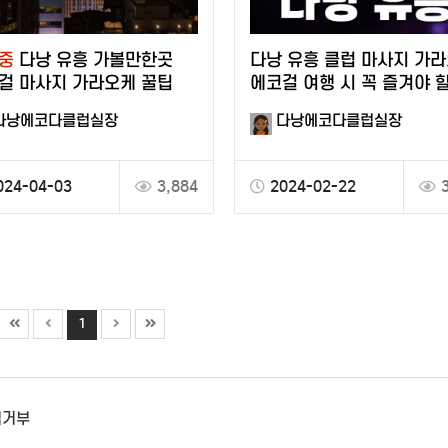
중
다낭 유흥 가볼만한곳
다낭 유흥 클럽 마사지 가
걸 마사지 가라오케 꿀팁
에코걸 여행 시 꼭 즐겨야 
코스
다낭에코다클럽실장
다낭에코다클럽실장
024-04-03
3,884
2024-02-22
1
집거부