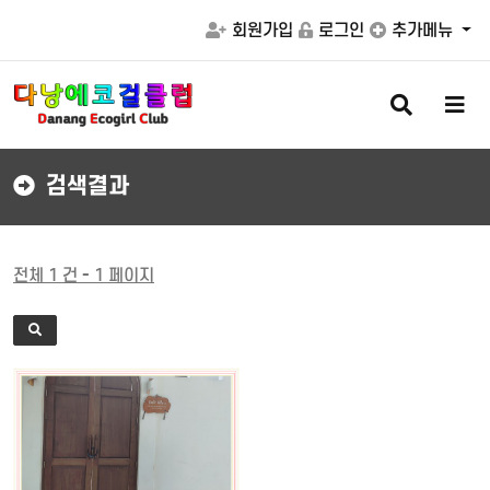
회원가입
로그인
추가메뉴
검
메
색
뉴
버
버
튼
튼
검색결과
전체 1 건 - 1 페이지