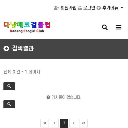
회원가입
로그인
추가메뉴
검
메
색
뉴
버
버
튼
튼
검색결과
전체 0 건 - 1 페이지
게시물이 없습니다.
1