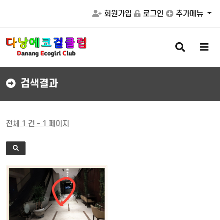
회원가입
로그인
추가메뉴
검
메
색
뉴
버
버
튼
튼
검색결과
전체 1 건 - 1 페이지