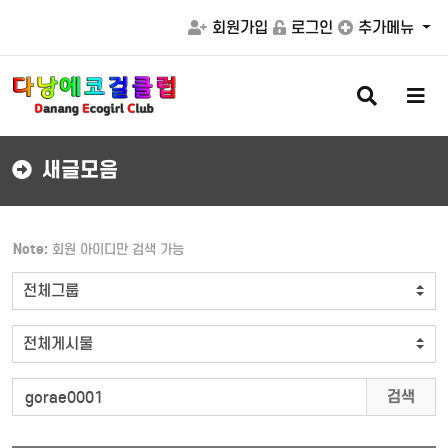
회원가입
로그인
추가메뉴
검
메
색
뉴
버
버
튼
튼
새글모음
Note:
회원 아이디만 검색 가능
검색