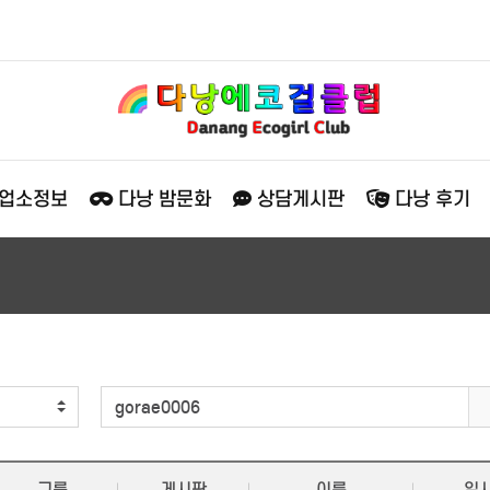
 업소정보
다낭 밤문화
상담게시판
다낭 후기
그룹
게시판
이름
일