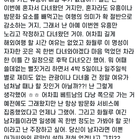
이번에 혼자서 다녀왔던 거지만, 혼자라도 유흥이나
밤문화 요소를 빼먹고는 여행의 의미가 확 절반으로
감소하는 거지, 그래서 난 아예 이번엔 유흥만
노리고 작정하고 다녀왔던 거야. 어차피 길게
해외여행 할 시간 여유는 없었고 화월루 이 명성이
자자한 곳은 꼭 한번 다녀와야겠다 마음 먹었던 차라
한 이틀 간 일정으로 후딱 다녀오긴 했어. 뭐 어때
쓸데없는 뻘짓거리 하면서 4박 5일이나 일주일씩
별로 재미도 없는 관광이나 다녀올 건 정말 여유가
넘쳐날 때나 할 짓인거 아닐까??! 난 그렇게
생각했어 ㅎㅎ 어차피 베트남의 다낭 쪽으로 가는 거
예전에도 그래왔지만 난 항상 밤문화 서비스에
집중했었다고 언제나 그랬어. 그리고 화월루 여긴
남자들이라면 일생에 꼭 한번 정도는 가봐야 할 곳!
이라고 난 주장하고 싶어. 당신이 남자라면 이쁜
아가씨와의 로망이 설마 전혀 없겠냐고 그치??