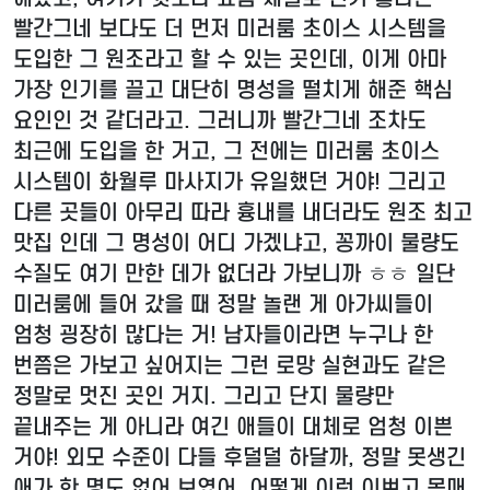
빨간그네 보다도 더 먼저 미러룸 초이스 시스템을
도입한 그 원조라고 할 수 있는 곳인데, 이게 아마
가장 인기를 끌고 대단히 명성을 떨치게 해준 핵심
요인인 것 같더라고. 그러니까 빨간그네 조차도
최근에 도입을 한 거고, 그 전에는 미러룸 초이스
시스템이 화월루 마사지가 유일했던 거야! 그리고
다른 곳들이 아무리 따라 흉내를 내더라도 원조 최고
맛집 인데 그 명성이 어디 가겠냐고, 꽁까이 물량도
수질도 여기 만한 데가 없더라 가보니까 ㅎㅎ 일단
미러룸에 들어 갔을 때 정말 놀랜 게 아가씨들이
엄청 굉장히 많다는 거! 남자들이라면 누구나 한
번쯤은 가보고 싶어지는 그런 로망 실현과도 같은
정말로 멋진 곳인 거지. 그리고 단지 물량만
끝내주는 게 아니라 여긴 애들이 대체로 엄청 이쁜
거야! 외모 수준이 다들 후덜덜 하달까, 정말 못생긴
애가 한 명도 없어 보였어, 어떻게 이런 이쁘고 몸매