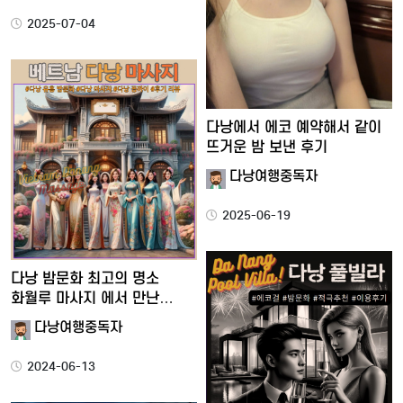
2025-07-04
다낭에서 에코 예약해서 같이
뜨거운 밤 보낸 후기
다낭여행중독자
2025-06-19
다낭 밤문화 최고의 명소
화월루 마사지 에서 만난
판타…
다낭여행중독자
2024-06-13