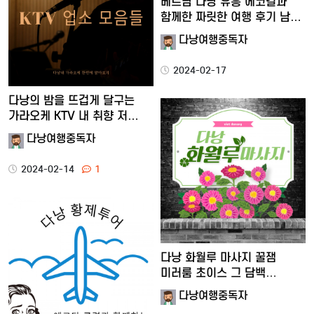
베트남 다낭 유흥 에코걸과
함께한 짜릿한 여행 후기 남…
다낭여행중독자
2024-02-17
다낭의 밤을 뜨겁게 달구는
가라오케 KTV 내 취향 저…
다낭여행중독자
2024-02-14
1
다낭 화월루 마사지 꿀잼
미러룸 초이스 그 담백
솔직한…
다낭여행중독자