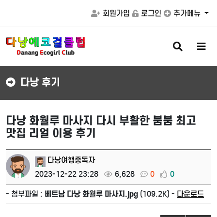
회원가입
로그인
추가메뉴
검
메
색
뉴
버
버
튼
튼
다낭 후기
다낭 화월루 마사지 다시 부활한 붐붐 최고
맛집 리얼 이용 후기
다낭여행중독자
2023-12-22 23:28
6,628
0
0
- 첨부파일 :
베트남 다낭 화월루 마사지.jpg
(109.2K) -
다운로드