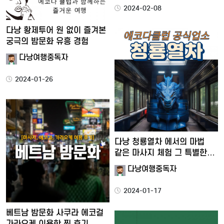
2024-02-08
다낭 황제투어 원 없이 즐겨본
궁극의 밤문화 유흥 경험
다낭여행중독자
2024-01-26
다낭 청룡열차 에서의 마법
같은 마사지 체험 그 특별한…
다낭여행중독자
2024-01-17
베트남 밤문화 사쿠라 에코걸
가라오케 이용한 찐 후기