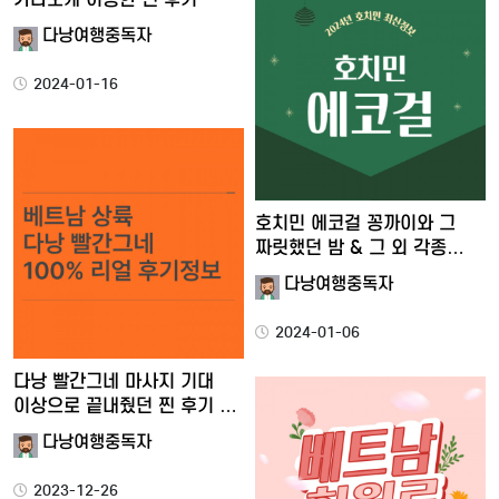
다낭여행중독자
2024-01-16
호치민 에코걸 꽁까이와 그
짜릿했던 밤 & 그 외 각종…
다낭여행중독자
2024-01-06
다낭 빨간그네 마사지 기대
이상으로 끝내줬던 찐 후기 …
다낭여행중독자
2023-12-26