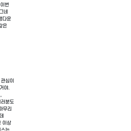
 이번
간그네
여행다운
같은
 관심이
거야.
,
여러분도
 마무리
런데
그 이상
비스는