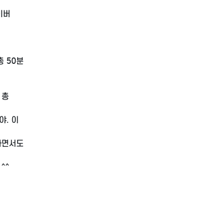
이버
총 50분
 총
야. 이
하면서도
^^