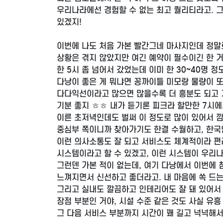
우리나라에선 경험할 수 없는 최고 퀄리티라고. 그
있겠지!
이번에 나도 처음 가본 빨간그네 마사지인데 정말
상황은 겪지 않았지만 여긴 예약이 필수이긴 한 거
한 5시 좀 넘어서 갔었는데 이미 한 30~40명
다낭이 좋은 게 뭐냐면 꽁까이들 미모랑 물량이 또
다다익선이라고 많으면 많을수록 더 흥분도 되고 기
기분 좋지 ㅎㅎ 내가 듣기론 피크라 할만한 7시에
이른 초저녁인데도 벌써 이 정도로 많이 있어서 깜
중심부 쪽이니까 찾아가기도 한결 수월하고, 한국
이런 의사소통도 잘 되고 서비스도 체계적이라 편
시스템이라고 할 수 있겠고, 이런 시스템이 우리
그런덴 가본 적이 없는데, 여기 다낭에서 이번에
느껴지면서 신선하고 좋더라고. 내 마음에 쏙 드는
그리고 실내도 깔끔하고 인테리어도 잘 돼 있어서
장점 부분인 거야, 시설 수준 같은 것도 사실 유
그 다음 서비스 부분까지 시간이 꽤 길고 넉넉해