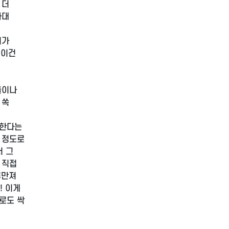
 더
하대
터가
 이건
들이나
 쏙
택한다는
 정도로
서 그
 직접
루만져
! 이게
로도 싹