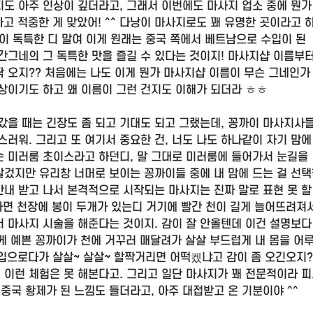
도 아주 인상이 깊더라고, 그래서 이번에도 마사지 업소 중에 뭔가
하고 적중한 게 맞았어! ^^ 다낭이 마사지로도 꽤 유명한 곳이라고 
이 독특한 디 말여 이게 원래는 중국 쪽에서 베트남으로 수입이 된
간그네의 그 독특한 맛을 즐길 수 있다는 것이지! 마사지샵 이름부
팍 오지?? 처음에는 나도 이게 뭔가 마사지샵 이름이 무슨 그네인가
상이기도 하고 왜 이름이 그런 건지도 이해가 되더라 ㅎㅎ
갔을 때는 긴장도 좀 되고 기대도 되고 그랬는데, 꽁까이 마사지사
러워. 그리고 또 여기서 중요한 건, 너도 나도 하나같이 자기 맘에
슨 미러룸 초이스라고 하던디, 말 그대로 미러룸에 들어가서 눈길을
알겄지만 유리창 너머로 보이는 꽁까이들 중에 내 맘에 드는 걸 선
안내 받고 나서 본격적으로 시작되는 마사지는 진짜 말로 표현 못 할
자면 천장에 봉이 두개가 있는디 거기에 빨간 천이 길게 늘어뜨려져
 마사지 시술을 해준다는 것이지. 감이 잘 안올텐데 이건 설명보다
그렇게 예쁜 꽁까이가 천에 거꾸러 매달려가 살살 부드럽게 내 몸을 어
입으로다가 살살~ 살살~ 할짝거리면 어떡켔냐고 감이 좀 오긴오지?
 이런 체험은 못 해본다고. 그리고 일단 마사지가 꽤 전문적이라 피
중국 황제가 된 느낌도 들더라고, 아주 대접받고 온 기분이야 ^^