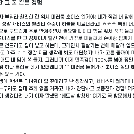
 그 꿀 같은 경험
 부위라 할만한 건 역시 미러룸 초이스 일거야! 내가 직접 내 맘에
, 정말 서비스의 퀄리티 수준이 하늘을 찌르더라고! ㅎㅎㅎ 특히 내
으로 부드럽게 주로 만져주면서 필요할 때마다 힘을 줘서 꾹꾹 눌
초이스를 한 그 꽁까이가 빨간 천에 거꾸로 매달려서 손이랑 입까지
로 건드리고 집어 넣고 하는데, 그러면서 필살기는 천에 매달려 입
고 아주 ㅎㅎ 정말 지금 생각해 봐도 대단했지! 내가 고른 꽁까이
도 내 맘에 쏙 들지, 그러니까 이게 만족감이 100%를 넘어 정말 
 뭐 하나 흠잡을 데가 없더래니까 ^^ 미러룸 들어가서 초이스 잘만 
수 있는 거야.
생에 한번은 다녀와야 할 곳이라고 난 생각하고, 서비스의 퀄리티나
누구라도 절대 후회 없을 거라고, 내가 장담하고 보증한다 정말! 여
 생겼다면 내가 아까 말했던 ‘베트남 밤황제’ 여기로 꼭 방문해서