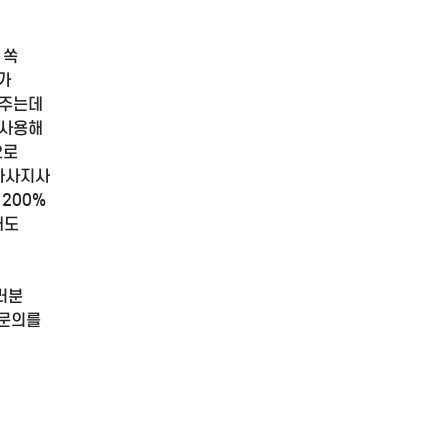
 쏙
가
러주는데
 사용해
으로
 마사지사
200%
해도
러분
 문의를