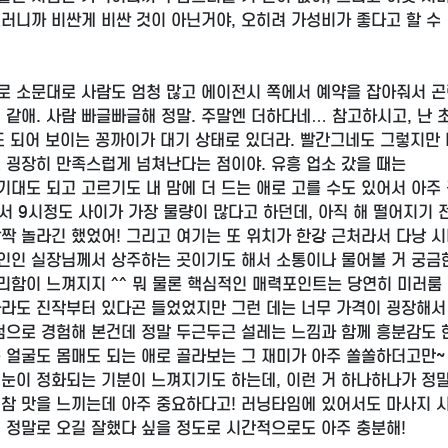
러니까 비싼게 비싼 것이 아닌거야, 오히려 가성비가 좋다고 할 수
로 소문대로 사람도 엄청 많고 에이전시 쪽에서 예약을 잡아줘서 
 같애. 사람 빠글빠글해 정말. 주말엔 더하다네… 참고하시고, 난
 정도 되어 보이는 꽁까이가 대기 상태로 있더라. 빨간그네도 그렇지만
 굉장히 만족스럽게 넘쳐난다는 점이야. 유흥 업소 갔을 때는
대도 되고 고르기도 내 맘에 더 드는 애로 고를 수도 있어서 아주
서 9시정도 사이가 가장 물량이 많다고 하던데, 아직 해 떨어지기 
짝 놀라긴 했었어! 그리고 여기는 또 위치가 한강 근처라서 다낭 
인인 실장님께서 상주하는 곳이기도 해서 소통이나 물어볼 거 궁금
리함이 느껴지지 ^^ 뭐 물론 핵심적인 매력포인트는 당연히 미러룸
나라도 진작부터 있다곤 들었었지만 그런 데는 너무 가격이 굉장해서
 첨으로 경험해 본건데 정말 두근두근 설레는 느낌과 함께 흥분감도 
 얼굴도 몸매도 되는 애로 골라보는 그 재미가 아주 쏠쏠하더고만~ 
 눈이 정화되는 기분이 느껴지기도 하는데, 이런 거 하나하나가 정
흥 참 맛을 느끼는데 아주 중요하다고! 러닝타임에 있어서도 마사지 
서 정말로 오길 잘했다 싶을 정도로 시간적으로도 아주 충분해!