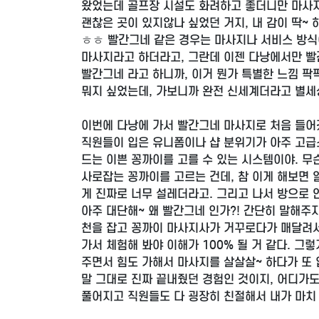
왔었는데 골프장 시설도 화려하고 좋더니만 마사지
괜찮은 곳이 있지않나 싶었던 거지, 내 감이 딱~ 
ㅎㅎ 빨간그네 같은 경우는 마사지나 서비스 방식
마사지라고 하더라고, 그란데 이젠 다낭에서만 빨
빨간그네 라고 하니까, 이거 뭔가 특별한 느낌 팍
뭐지 싶었는데, 가보니까 완전 신세계더라고 별세
이번에 다낭에 가서 빨간그네 마사지로 처음 들어
직원들이 입은 유니폼이나 샵 분위기가 아주 고급스
드는 이쁜 꽁까이를 고를 수 있는 시스템이야. 무
사로잡는 꽁까이를 고르는 건데, 참 이게 해보면 
게 진짜로 너무 설레더라고. 그리고 나서 방으로 
아주 대단해~ 왜 빨간그네 인가?! 간단히 말해주
천을 잡고 꽁까이 마사지사가 거꾸로다가 매달려서
가서 체험해 봐야 이해가 100% 될 거 같다. 
주면서 힘도 가해서 마사지를 살살살~ 하다가 또 
말 그대로 진짜 끝내줬던 경험인 것이지, 어디가도
풀어지고 직원들도 다 굉장히 친절해서 내가 마치 