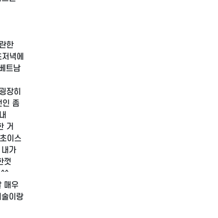
곤란한
 초저녁에
 베트남
 굉장히
전인 좀
시내
한 거
 초이스
 내가
한껏
^^
말 매우
시술이랑