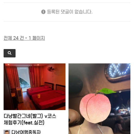
등록된 댓글이 없습니다.
전체 24 건 - 1 페이지
다낭빨간그네(빨그) v코스
체험후기(feat.실전)
다낭여행중독자