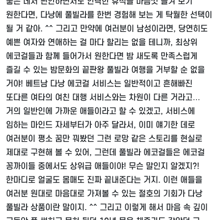
좋은 데서 편안하면서도 안락한 휴식을 마음껏 즐겨 보기
원한다면, 다낭에 풀빌라를 한번 경험해 보는 게 탁월한 선택이
될 거 같아. ^^ 그리고 만약에 여러분이 남성이라면, 당연히도
예쁜 여자와 연애하는 걸 마다 할리는 없을 테니까, 최상위
에코걸들과 함께 들어가서 원한다면 밤 새도록 만족스럽게
즐길 수 있는 밤문화의 끝판왕 풀빌라 여행을 거부할 순 없을
거야! 베트남 다낭 에코걸 서비스는 일반적이고 흔해빠진
또다른 여타의 여친 대행 서비스와는 차원이 다른 거라고…
거의 일반인에 가까운 애들이라고 할 수 있겠고, 서비스에
임하는 마인드 자세부터가 아주 달라서, 이미 얘기한 데로
여러분이 평소 꿈만 꿔봤던 그런 로망 같은 스토리를 현실로
제대로 구현해 볼 수 있어, 그런데 풀빌라 에코걸들은 에코걸
꽁까이들 중에서도 상위급 애들이야! 무슨 말인지 알겠지?!
한마디로 얼굴도 몸매도 진짜 끝내준다는 거지. 이런 애들을
여러분 원대로 마음대로 가져볼 수 있는 절호의 기회가 다낭
풀빌라 상품이란 말이지. ^^ 그리고 이렇게 해서 마음 속 깊이