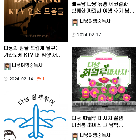
베트남 다낭 유흥 에코걸과
함께한 짜릿한 여행 후기 남…
다낭여행중독자
2024-02-17
다낭의 밤을 뜨겁게 달구는
가라오케 KTV 내 취향 저…
다낭여행중독자
2024-02-14
1
다낭 화월루 마사지 꿀잼
미러룸 초이스 그 담백
솔직한…
다낭여행중독자