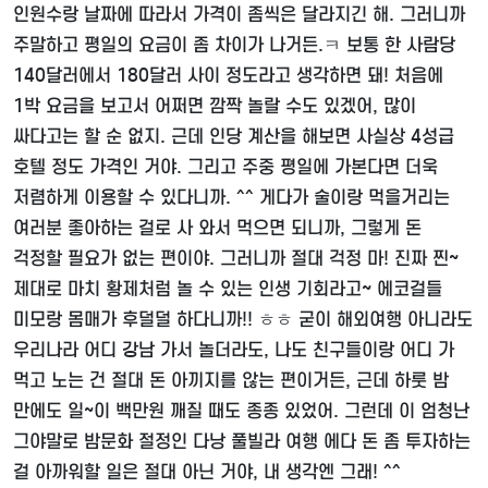
인원수랑 날짜에 따라서 가격이 좀씩은 달라지긴 해. 그러니까
주말하고 평일의 요금이 좀 차이가 나거든.ㅋ 보통 한 사람당
140달러에서 180달러 사이 정도라고 생각하면 돼! 처음에
1박 요금을 보고서 어쩌면 깜짝 놀랄 수도 있겠어, 많이
싸다고는 할 순 없지. 근데 인당 계산을 해보면 사실상 4성급
호텔 정도 가격인 거야. 그리고 주중 평일에 가본다면 더욱
저렴하게 이용할 수 있다니까. ^^ 게다가 술이랑 먹을거리는
여러분 좋아하는 걸로 사 와서 먹으면 되니까, 그렇게 돈
걱정할 필요가 없는 편이야. 그러니까 절대 걱정 마! 진짜 찐~
제대로 마치 황제처럼 놀 수 있는 인생 기회라고~ 에코걸들
미모랑 몸매가 후덜덜 하다니까!! ㅎㅎ 굳이 해외여행 아니라도
우리나라 어디 강남 가서 놀더라도, 나도 친구들이랑 어디 가
먹고 노는 건 절대 돈 아끼지를 않는 편이거든, 근데 하룻 밤
만에도 일~이 백만원 깨질 때도 종종 있었어. 그런데 이 엄청난
그야말로 밤문화 절정인 다낭 풀빌라 여행 에다 돈 좀 투자하는
걸 아까워할 일은 절대 아닌 거야, 내 생각엔 그래! ^^