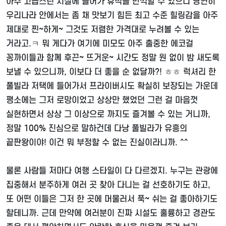
아주 고급스런 시설에 들어가 휴식을 만끽할 수 있으니 당연히
우리나라 안에서는 좀 채 맛보기 힘든 최고 수준 힐링감을 아주
제대로 찐~하게~ 그것도 저렴한 가격대로 누려볼 수 있는
거라고.ㅋ 뭐 게다가 여기에 미모도 아주 출중한 에코걸
꽁까이들과 함께 후끈~ 뜨거운~ 시간도 정말 원 없이 밤 새도록
보낼 수 있으니까, 이보다 더 좋을 순 없달까?! ㅎㅎ 럭셔리 한
풀빌라 저택에 들어가서 프라이버시도 확실히 보장되는 가운데
평소에는 그저 로망이었고 상상만 했었던 그런 걸 마음껏
실현하면서 상상 그 이상으로 까지도 즐겨볼 수 있는 거니까,
정말 100% 진심으로 말하건데 다낭 풀빌라가 유흥의
끝판왕이야! 이건 뭐 부정할 수 없는 진실이라니까. ^^
물론 사람들 저마다 여행 스타일이 다 다르겠지. 누구는 관광에
집중해서 분주하게 여러 곳 찾아 다니는 걸 선호하기도 하고,
또 어떤 이들은 그저 한 곳에 머물러서 푹~ 쉬는 걸 좋아하기도
할테니까. 근데 만약에 여러분이 진짜 시설도 훌륭하고 경관도