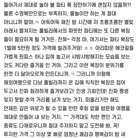
들어가서 제대로 놀아 볼 파티 룩 장만하기에 괜찮지 않을까?!
물론 수영복만으로는 부족하지, 물놀이만 하는 게 절대
아니니까 말야.ㅋ 어둑어둑 해진 밤 시간에 저 초롱초롱한 별빛
아래서 펼쳐지는 풀빌라에서의 짜릿한 파티에는 또 다른 복장
들이 필요하게 될 거거든. 전혀~ 걱정 마, 여기서는 파티 복장도
1벌에 5만원 정도 가격에 빌려주거덩! ㅎㅎ 아리따운 에코걸들
가볍게 원피스 하나 입혀 놓고서 샤방샤방해지는 모습을 보는
것도 커다란 즐거움 인 거야. 그리고 이런 복장이 분위기를
한껏 더 달아오르게 만든다니까.ㅋ 그러니까 이왕에
해외여행으로 다낭 풀빌라까지 온 김에 칙칙한 복장은 접어
두고서 진짜 화려하게 즐겨보라고! 인생 기회인데! 진짜 평생
잊지 못할 추억 거리를 남겨 보는 거지, 떠올리기만 해도
언제든 깊은 위로가 될 수 있을 만한 후회 없을 밤문화 여행을
제대로 만들어 내 보는 거지. ^^ 가격대도 착한 편인 거고,
종류도 다채로우니까 절대 주저하지 말고 도전해 봐, 꼭!
투자한 가격 그 이상 몇 배로 엄청난 쾌감과 행복감이 밤 새