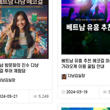
베트남 유흥 추천 에코걸 
남 밤문화의 진수 다낭
가라오케 이용 꿀팁 안내
걸 투어 체험담
다낭김실장
다낭김실장
2024-03-19
024-05-21
5,249