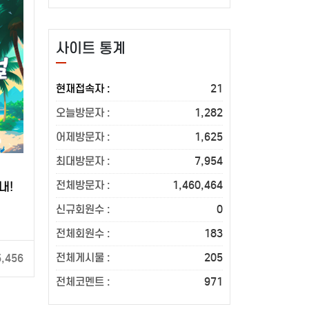
사이트 통계
현재접속자 :
21
오늘방문자 :
1,282
어제방문자 :
1,625
최대방문자 :
7,954
전체방문자 :
1,460,464
내!
신규회원수 :
0
전체회원수 :
183
전체게시물 :
205
5,456
전체코멘트 :
971