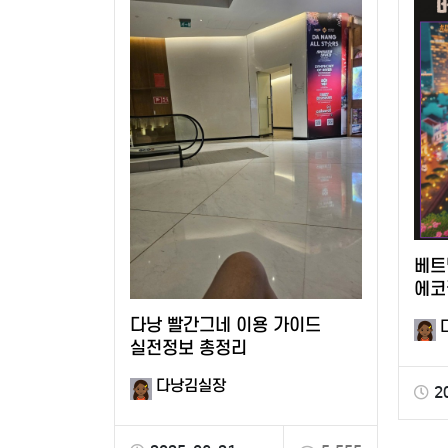
베트
에코
다낭 빨간그네 이용 가이드
실전정보 총정리
다낭김실장
2