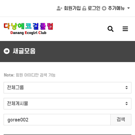
회원가입
로그인
추가메뉴
검
메
색
뉴
버
버
튼
튼
새글모음
Note:
회원 아이디만 검색 가능
검색