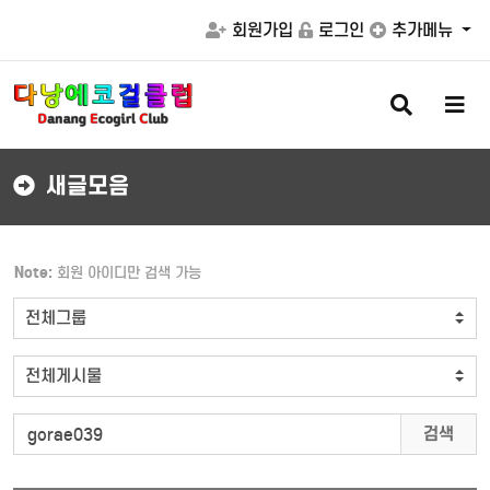
회원가입
로그인
추가메뉴
검
메
색
뉴
버
버
튼
튼
새글모음
Note:
회원 아이디만 검색 가능
검색