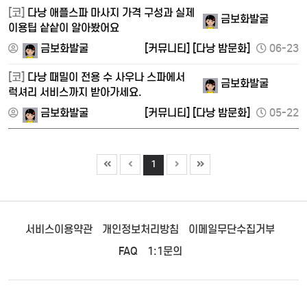
[코]
다낭 애플스파 마사지 가격 구성과 실제
금보화발굴
이용팁 샅샅이 알아봤어요
금보화발굴
[커뮤니티]
[다낭 밤문화]
06-23
[코]
다낭 때밀이 전용 수 사우나 스파에서
금보화발굴
럭셔리 서비스까지 받아가세요.
금보화발굴
[커뮤니티]
[다낭 밤문화]
05-22
1
서비스이용약관
개인정보처리방침
이메일무단수집거부
FAQ
1:1문의