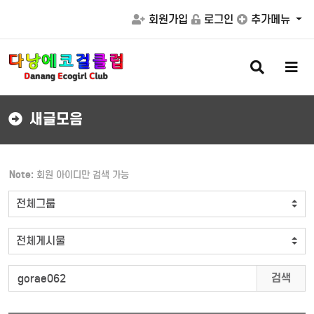
회원가입
로그인
추가메뉴
검
메
색
뉴
버
버
튼
튼
새글모음
Note:
회원 아이디만 검색 가능
검색