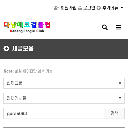
회원가입
로그인
추가메뉴
검
메
색
뉴
버
버
튼
튼
새글모음
Note:
회원 아이디만 검색 가능
검색