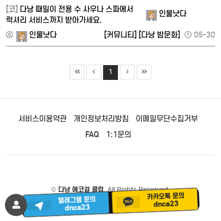
[코]
다낭 때밀이 전용 수 사우나 스파에서
인물낫다
럭셔리 서비스까지 받아가세요.
인물낫다
[커뮤니티]
[다낭 밤문화]
05-30
1
서비스이용약관
개인정보처리방침
이메일무단수집거부
FAQ
1:1문의
©
다낭 에코걸 클럽
. All Rights Reserved.
카카오톡 문의
텔레그램 문의
dnca23
dnca23