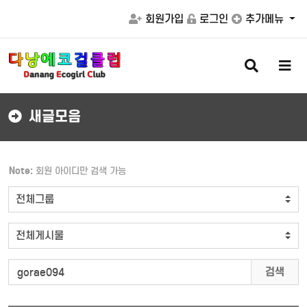
회원가입
로그인
추가메뉴
검
메
색
뉴
버
버
튼
튼
새글모음
Note:
회원 아이디만 검색 가능
검색