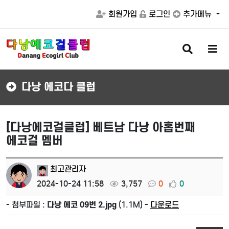
회원가입
로그인
추가메뉴
검
메
색
뉴
버
버
튼
튼
다낭 에코다 클럽
[다낭에코걸클럽] 베트남 다낭 아홉번째
에코걸 멤버
최고관리자
2024-10-24 11:58
3,757
0
0
- 첨부파일 :
다낭 에코 09번 2.jpg
(1.1M) -
다운로드