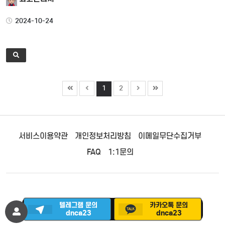
2024-10-24
1
2
서비스이용약관
개인정보처리방침
이메일무단수집거부
FAQ
1:1문의
텔레그램 문의
카카오톡 문의
©
다낭 에코걸 클럽
. All Rights Reserved.
dnca23
dnca23