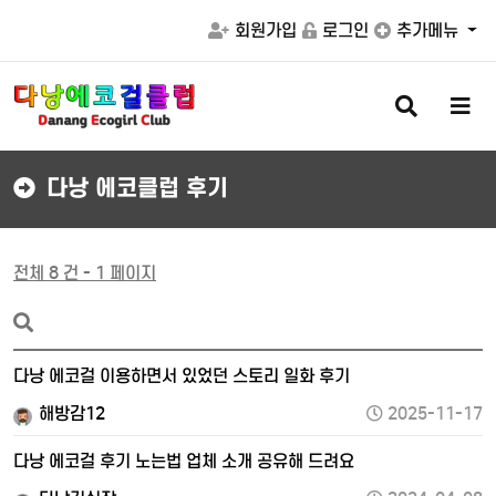
회원가입
로그인
추가메뉴
검
메
색
뉴
버
버
튼
튼
다낭 에코클럽 후기
전체 8 건 - 1 페이지
다낭 에코걸 이용하면서 있었던 스토리 일화 후기
해방감12
2025-11-17
다낭 에코걸 후기 노는법 업체 소개 공유해 드려요