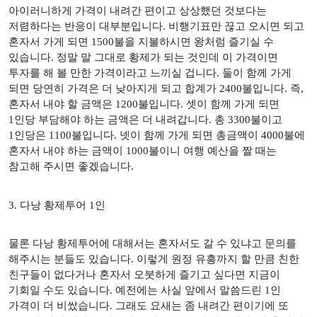
아이러니하게 가격이 내려간 편이고 상상했던 것보다는
저렴하다는 반응이 대부분입니다
.
비행기표만 끊고 오시면 되고
혼자서 가게 되면
1500
불을 지불하시면 왕처럼 즐기실 수
있습니다
.
정말 말 그대로 황제가 되는 것인데 이 가격이면
투자를 해 볼 만한 가격이라고 느끼실 겁니다
.
둘이 함께 가게
되면 당연히 가격은 더 낮아지게 되고 합계가
2400
불입니다
.
즉
,
혼자서 내야 할 금액은
1200
불입니다
.
셋이 함께 가게 되면
1
인당 부담해야 하는 금액은 더 내려갑니다
.
총
3300
불이고
1
인당은
1100
불입니다
.
넷이 함께 가게 되면 총금액이
4000
불에
혼자서 내야 하는 금액이
1000
불이니 여행 예산을 짤 때는
참고해 주시면 좋겠습니다
.
3.
다낭 황제투어
1
인
물론 다낭 황제투어에 대해서는 혼자서도 갈 수 있냐고 문의를
해주시는 분들도 있습니다
.
이렇게 원정 유흥까지 할 만큼 친한
친구들이 없다거나 혼자서 오붓하게 즐기고 싶다면 지금이
기회일 수도 있습니다
.
예전에는 사실 앞에서 말씀드린
1
인
가격이 더 비쌌습니다
.
그래도 요새는 좀 내려간 편이기에 또