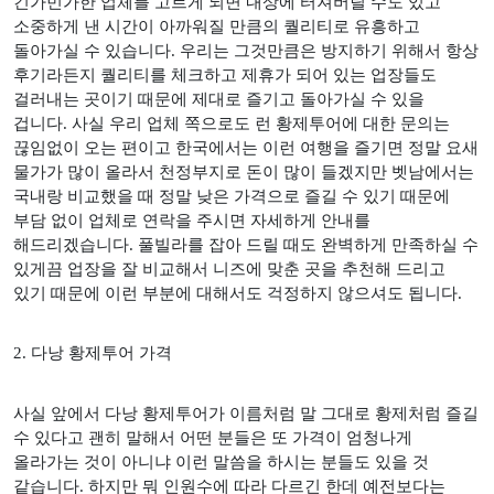
긴가민가한 업체를 고르게 되면 내상에 터져버릴 수도 있고
소중하게 낸 시간이 아까워질 만큼의 퀄리티로 유흥하고
돌아가실 수 있습니다
.
우리는 그것만큼은 방지하기 위해서 항상
후기라든지 퀄리티를 체크하고 제휴가 되어 있는 업장들도
걸러내는 곳이기 때문에 제대로 즐기고 돌아가실 수 있을
겁니다
.
사실 우리 업체 쪽으로도 런 황제투어에 대한 문의는
끊임없이 오는 편이고 한국에서는 이런 여행을 즐기면 정말 요새
물가가 많이 올라서 천정부지로 돈이 많이 들겠지만 벳남에서는
국내랑 비교했을 때 정말 낮은 가격으로 즐길 수 있기 때문에
부담 없이 업체로 연락을 주시면 자세하게 안내를
해드리겠습니다
.
풀빌라를 잡아 드릴 때도 완벽하게 만족하실 수
있게끔 업장을 잘 비교해서 니즈에 맞춘 곳을 추천해 드리고
있기 때문에 이런 부분에 대해서도 걱정하지 않으셔도 됩니다
.
2.
다낭 황제투어 가격
사실 앞에서 다낭 황제투어가 이름처럼 말 그대로 황제처럼 즐길
수 있다고 괜히 말해서 어떤 분들은 또 가격이 엄청나게
올라가는 것이 아니냐 이런 말씀을 하시는 분들도 있을 것
같습니다
.
하지만 뭐 인원수에 따라 다르긴 한데 예전보다는