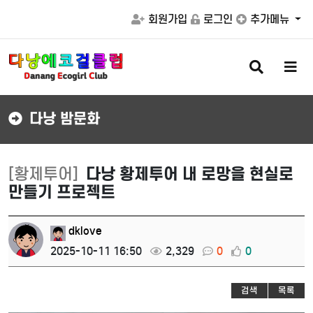
회원가입
로그인
추가메뉴
검
메
색
뉴
버
버
튼
튼
다낭 밤문화
[황제투어]
다낭 황제투어 내 로망을 현실로
만들기 프로젝트
dklove
2025-10-11 16:50
2,329
0
0
검색
목록