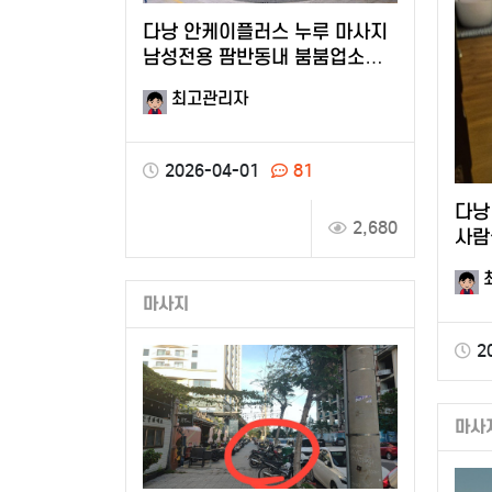
다낭 안케이플러스 누루 마사지
남성전용 팜반동내 붐붐업소
소개
최고관리자
2026-04-01
81
다낭
2,680
사람
마사지
2
마사