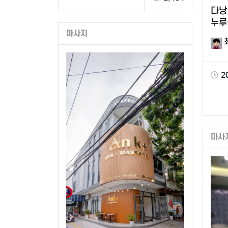
다낭
누루
마사지
2
마사