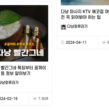
다낭 마사지 KTV 에코걸 
전 꼭 읽어봐야 하는 팁
다낭호루라기
2024-04-11
 빨간그네 특징부터 꽁까이
 등 정보 알아보기
다낭호루라기
024-02-15
7,908