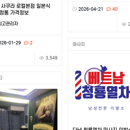
 사쿠라 로컬본점 일본식
2026-04-21
40
정통 가격정보
최고관리자
026-01-29
2
마사지
3,549
지
다낭 청룡열차 마사지 이발