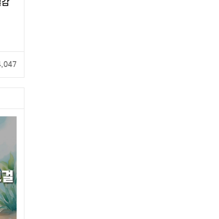
실감
4,047