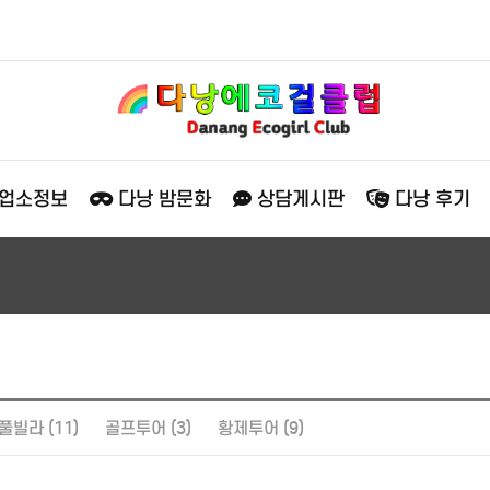
 업소정보
다낭 밤문화
상담게시판
다낭 후기
풀빌라 (11)
골프투어 (3)
황제투어 (9)