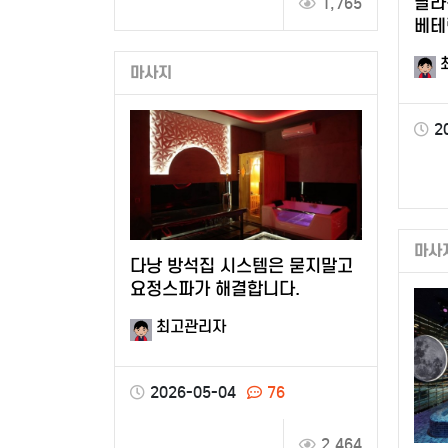
달라
1,765
베테
밤문
마사지
2
마사
다낭 방석집 시스템은 묻지말고
요정스파가 해결합니다.
최고관리자
2026-05-04
76
2,464