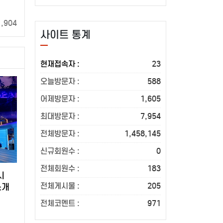
1,904
사이트 통계
현재접속자 :
23
오늘방문자 :
588
어제방문자 :
1,605
최대방문자 :
7,954
전체방문자 :
1,458,145
신규회원수 :
0
전체회원수 :
183
시
전체게시물 :
205
소개
전체코멘트 :
971