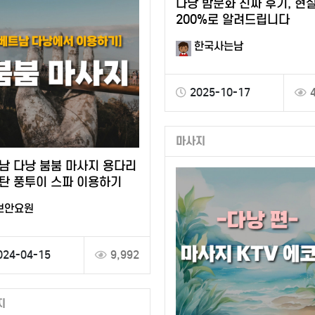
다낭 밤문화 진짜 후기, 현
200%로 알려드립니다
한국사는남
2025-10-17
마사지
남 다낭 붐붐 마사지 용다리
탄 풍투이 스파 이용하기
보안요원
024-04-15
9,992
지