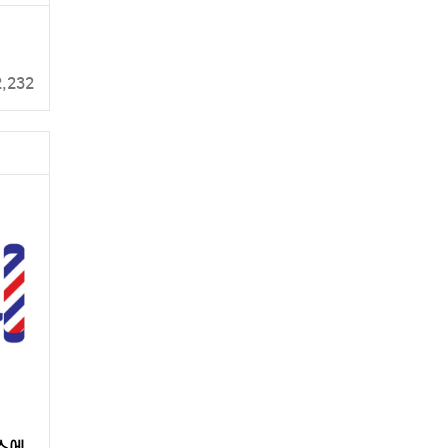
2,232
소에