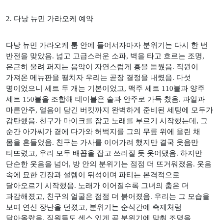
2.
다낭 뉴민 가라오케 예약
다낭 뉴민 가라오케 룸 안에 들어서자마자 분위기는 다시 한 번
반전을 맞았음
.
넓고 고급스러운 소파
,
벽을 타고 흐르는 조명
,
은근히 울려 퍼지는 음악이 자연스럽게 흥을 돋웠음
.
직원이
가져온 메뉴판을 펼치자 우리는 곧장 결정을 내렸음
.
다섯
명이었으니 세트 두 개는 기본이었고
,
맥주 세트
110
불과 양주
세트
150
불을 조합해 테이블은 술과 안주로 가득 찼음
.
과일과
마른안주
,
얼음이 담긴 버킷까지 완벽하게 준비된 세팅에 모두가
감탄했음
.
친구가 마이크를 잡고 노래를 부르기 시작했는데
,
그
순간 아가씨가 곁에 다가와 허벅지를 그의 무릎 위에 올린 채
몸을 흔들었음
.
친구는 가사를 이어가려 했지만 결국 웃음만
터뜨렸고
,
우리 모두 배꼽을 잡고 쓰러질 듯 웃어댔음
.
하지만
단순한 웃음을 넘어
,
방 안의 분위기는 점점 더 뜨거워졌음
.
웃음
속에 묘한 긴장과 설렘이 뒤섞이며 파티는 본격적으로
달아오르기 시작했음
.
노래가 이어질수록 그녀의 춤은 더
과감해졌고
,
친구의 얼굴은 점점 더 붉어졌음
.
우리는 그 모습을
보며 연신 장난을 던졌고
,
분위기는 순식간에 축제처럼
달아올랐음
.
직원들도 센스 있게 곡 분위기에 맞춰 조명을