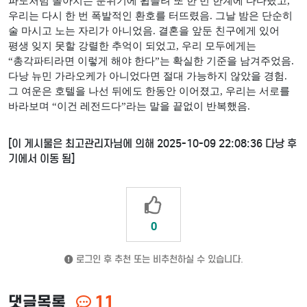
파도처럼 몰아치는 분위기에 휩쓸려 또 한 번 한계에 다다랐고
,
우리는 다시 한 번 폭발적인 환호를 터뜨렸음
.
그날 밤은 단순히
술 마시고 노는 자리가 아니었음
.
결혼을 앞둔 친구에게 있어
평생 잊지 못할 강렬한 추억이 되었고
,
우리 모두에게는
“
총각파티라면 이렇게 해야 한다
”
는 확실한 기준을 남겨주었음
.
다낭 뉴민 가라오케가 아니었다면 절대 가능하지 않았을 경험
.
그 여운은 호텔을 나선 뒤에도 한동안 이어졌고
,
우리는 서로를
바라보며
“
이건 레전드다
”
라는 말을 끝없이 반복했음
.
[이 게시물은 최고관리자님에 의해 2025-10-09 22:08:36 다낭 후
기에서 이동 됨]
0
로그인 후 추천 또는 비추천하실 수 있습니다.
댓글목록
11