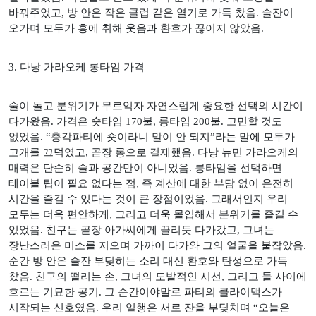
바꿔주었고
,
방 안은 작은 클럽 같은 열기로 가득 찼음
.
술잔이
오가며 모두가 흥에 취해 웃음과 환호가 끊이지 않았음
.
3.
다낭 가라오케 롱타임 가격
술이 돌고 분위기가 무르익자 자연스럽게 중요한 선택의 시간이
다가왔음
.
가격은 숏타임
170
불
,
롱타임
200
불
.
고민할 것도
없었음
. “
총각파티에 숏이라니 말이 안 되지
”
라는 말에 모두가
고개를 끄덕였고
,
곧장 롱으로 결제했음
.
다낭 뉴민 가라오케의
매력은 단순히 술과 공간만이 아니었음
.
롱타임을 선택하면
테이블 팁이 필요 없다는 점
,
즉 계산에 대한 부담 없이 온전히
시간을 즐길 수 있다는 것이 큰 장점이었음
.
그래서인지 우리
모두는 더욱 편안하게
,
그리고 더욱 몰입해서 분위기를 즐길 수
있었음
.
친구는 곧장 아가씨에게 끌리듯 다가갔고
,
그녀는
장난스러운 미소를 지으며 가까이 다가와 그의 얼굴을 붙잡았음
.
순간 방 안은 술잔 부딪히는 소리 대신 환호와 탄성으로 가득
찼음
.
친구의 떨리는 손
,
그녀의 도발적인 시선
,
그리고 둘 사이에
흐르는 기묘한 공기
.
그 순간이야말로 파티의 클라이맥스가
시작되는 신호였음
.
우리 일행은 서로 잔을 부딪치며
“
오늘은