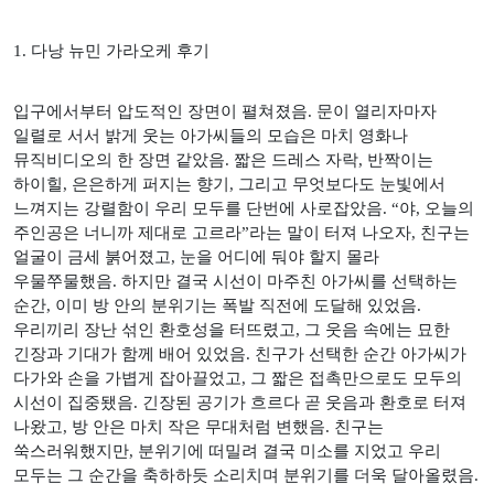
1.
다낭 뉴민 가라오케 후기
입구에서부터 압도적인 장면이 펼쳐졌음
.
문이 열리자마자
일렬로 서서 밝게 웃는 아가씨들의 모습은 마치 영화나
뮤직비디오의 한 장면 같았음
.
짧은 드레스 자락
,
반짝이는
하이힐
,
은은하게 퍼지는 향기
,
그리고 무엇보다도 눈빛에서
느껴지는 강렬함이 우리 모두를 단번에 사로잡았음
. “
야
,
오늘의
주인공은 너니까 제대로 고르라
”
라는 말이 터져 나오자
,
친구는
얼굴이 금세 붉어졌고
,
눈을 어디에 둬야 할지 몰라
우물쭈물했음
.
하지만 결국 시선이 마주친 아가씨를 선택하는
순간
,
이미 방 안의 분위기는 폭발 직전에 도달해 있었음
.
우리끼리 장난 섞인 환호성을 터뜨렸고
,
그 웃음 속에는 묘한
긴장과 기대가 함께 배어 있었음
.
친구가 선택한 순간 아가씨가
다가와 손을 가볍게 잡아끌었고
,
그 짧은 접촉만으로도 모두의
시선이 집중됐음
.
긴장된 공기가 흐르다 곧 웃음과 환호로 터져
나왔고
,
방 안은 마치 작은 무대처럼 변했음
.
친구는
쑥스러워했지만
,
분위기에 떠밀려 결국 미소를 지었고 우리
모두는 그 순간을 축하하듯 소리치며 분위기를 더욱 달아올렸음
.