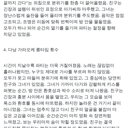
끝까지 간다
”
는 외침으로 분위기를 한층 더 끌어올렸음
.
친구는
긴장과 설렘이 뒤섞인 표정으로 아가씨와 마주했고
,
그녀는
장난스럽게 술잔을 들어 올리며 분위기를 주도했음
.
음악은 점점
고조되고
,
조명은 리듬에 맞춰 번쩍이며 방 안을 물들였음
.
모두가 하나 되어 순간의 열기를 즐기며 파티는 절정을 향해
치닫고 있었음
.
4.
다낭 가라오케 롱타임 횟수
시간이 지날수록 파티는 더욱 거칠어졌음
.
노래는 끊임없이
흘러나왔지만
,
누구도 제대로 가사를 부르려 하지 않았음
.
모두가 웃고 떠들며 분위기에 취해 있었고
,
그 중심에는 당연히
친구와 그녀가 있었음
.
그녀가 가까이 다가와 강렬하게 키스를
퍼붓는 순간
,
방 안은 환호성과 박수 소리로 터져 나왔음
.
친구는
긴장과 흥분 사이에서 몸을 떨었고
,
우리는 그 모습을 보며
폭소와 환호를 동시에 터트렸음
.
하지만 놀라운 건 거기서 끝이
아니었음
.
그녀는 멈추지 않고 다시 친구의 얼굴을 붙잡아 더
깊은 교감을 이어갔음
.
순간순간이 마치 영화 속 장면처럼
느껴졌고
,
보는 우리마저 숨이 막힐 정도였음
.
친구는 결국