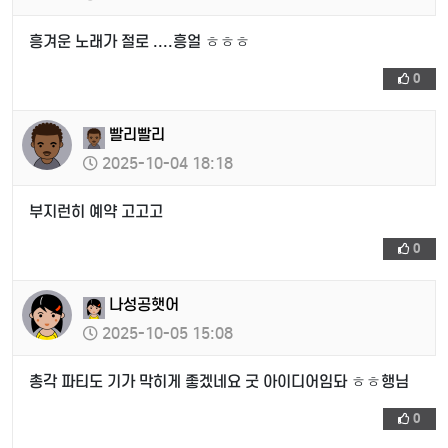
흥겨운 노래가 절로 ....흥얼 ㅎㅎㅎ
0
빨리빨리
2025-10-04 18:18
부지런히 예약 고고고
0
나성공햇어
2025-10-05 15:08
총각 파티도 기가 막히게 좋겠네요 굿 아이디어임돠 ㅎㅎ행님
0