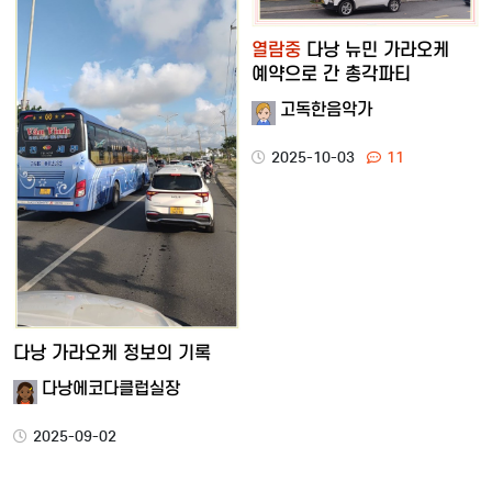
열람중
다낭 뉴민 가라오케
예약으로 간 총각파티
고독한음악가
2025-10-03
11
다낭 가라오케 정보의 기록
다낭에코다클럽실장
2025-09-02