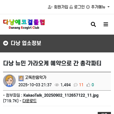
회원가입
로그인
추가메뉴
검
메
색
뉴
버
버
튼
튼
다낭 업소정보
다낭 뉴민 가라오케 예약으로 간 총각파티
고독한음악가
2025-10-03 21:37
1,494
11
0
- 첨부파일 :
KakaoTalk_20250902_112657122_11.jpg
(719.7K) -
다운로드