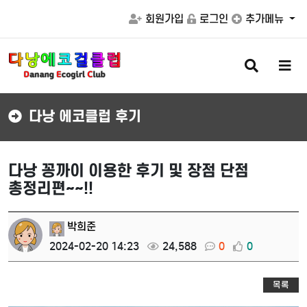
회원가입
로그인
추가메뉴
검
메
색
뉴
버
버
튼
튼
다낭 에코클럽 후기
다낭 꽁까이 이용한 후기 및 장점 단점
총정리편~~!!
박희준
2024-02-20 14:23
24,588
0
0
목록