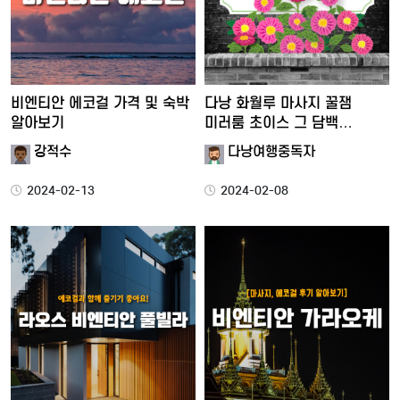
비엔티안 에코걸 가격 및 숙박
다낭 화월루 마사지 꿀잼
알아보기
미러룸 초이스 그 담백
솔직한…
강적수
다낭여행중독자
2024-02-13
2024-02-08