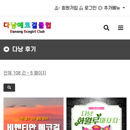
회원가입
로그인
추가메뉴
검
메
색
뉴
버
버
튼
튼
다낭 후기
전체 108 건 - 5 페이지