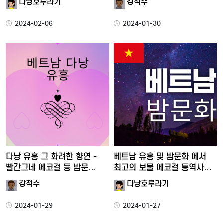
다낭호루라기
강적수
2024-02-06
2024-01-30
다낭 유흥 그 화려한 향연 -
베트남 유흥 및 밤문화 에서
빨간그네 에코걸 등 밤문…
최고의 보물 에코걸 통역사…
강적수
다낭호루라기
2024-01-29
2024-01-27