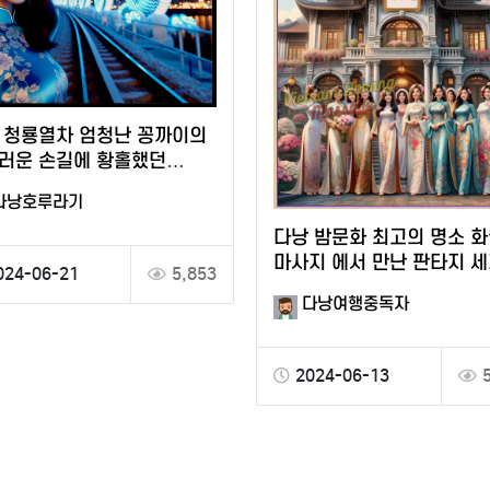
 청룡열차 엄청난 꽁까이의
러운 손길에 황홀했던
의 추억
다낭호루라기
다낭 밤문화 최고의 명소 
마사지 에서 만난 판타지 
024-06-21
5,853
다낭여행중독자
2024-06-13