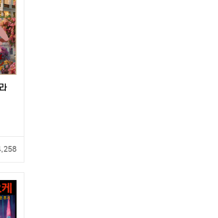
페라
체험
4,258