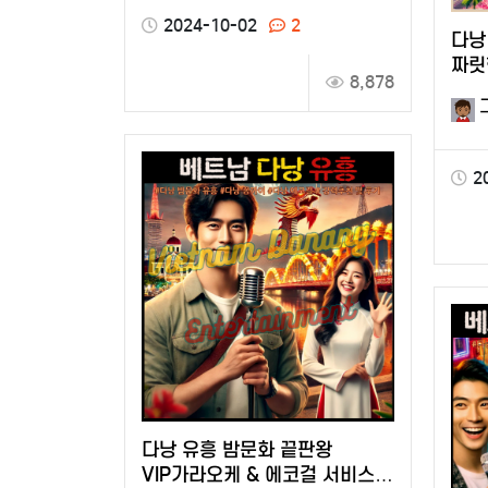
2024-10-02
2
다낭
짜릿
8,878
하루
2
다낭 유흥 밤문화 끝판왕
VIP가라오케 & 에코걸 서비스를