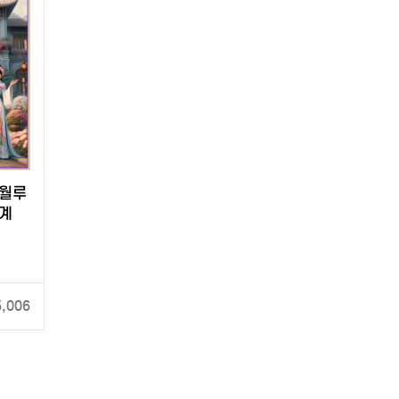
화월루
세계
5,006