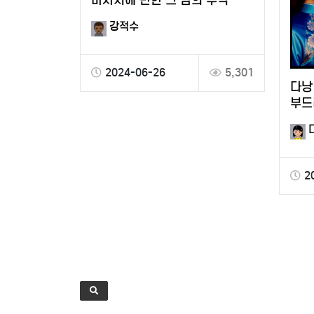
마사지에 반한 그 밤의 추억
강적수
2024-06-26
5,301
다낭
부드
시간
2