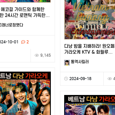
 에코걸 가이드와 함께한
한 24시간 로맨틱 가득한
그래너로정햇다
024-10-01
2
다낭 밤을 지배하라! 원오
가라오케 KTV & 화월루
9,145
마사지에서의 화려한 유흥 
통역사킬러
2024-09-18