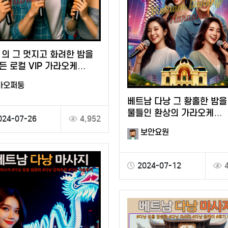
 의 그 멋지고 화려한 밤을
든 로컬 VIP 가라오케
웠던 추억
마오쩌둥
베트남 다낭 그 황홀한 밤을
물들인 환상의 가라오케
024-07-26
4,952
원오페라 KTV
보안요원
2024-07-12