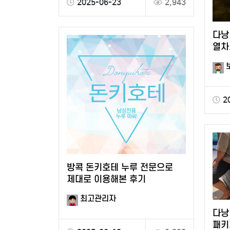
2025-06-23
2,943
다낭
열차
후기
2
방콕 돈키호테 누루 전문으로
제대로 이용해본 후기
최고관리자
다낭
패키