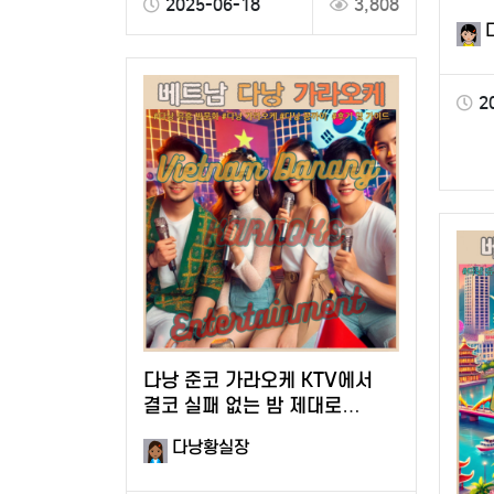
2025-06-18
3,808
즐기
2
다낭 준코 가라오케 KTV에서
결코 실패 없는 밤 제대로
놀아보자!
다낭황실장