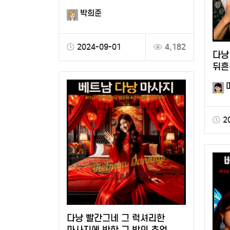
만나다!
박희준
2024-09-01
4,182
다낭
뒤흔
뜨거
2
다낭 빨간그네 그 럭셔리한