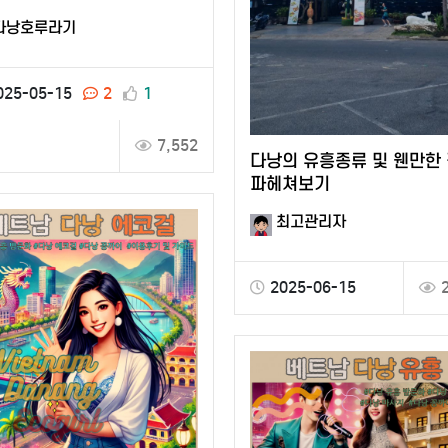
세요
다낭호루라기
025-05-15
2
1
7,552
다낭의 유흥종류 및 웬만한
파헤쳐보기
최고관리자
2025-06-15