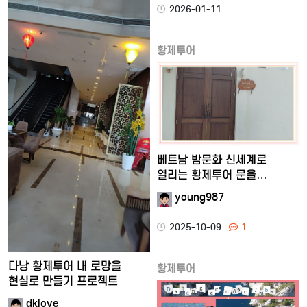
2026-01-11
황제투어
베트남 밤문화 신세계로
열리는 황제투어 문을
소개해드리…
young987
2025-10-09
1
다낭 황제투어 내 로망을
황제투어
현실로 만들기 프로젝트
dklove