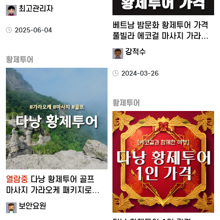
최고관리자
베트남 밤문화 황제투어 가격
2025-06-04
풀빌라 에코걸 마사지 가라…
강적수
황제투어
2024-03-26
황제투어
열람중
다낭 황제투어 골프
마사지 가라오케 패키지로
이용해 보…
보안요원