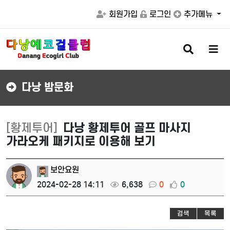
회원가입
로그인
추가메뉴
검
메
색
뉴
버
버
튼
튼
다낭 밤문화
[황제투어]
다낭 황제투어 골프 마사지
가라오케 패키지로 이용해 보기
보안요원
2024-02-28 14:11
6,638
0
0
검색
목록