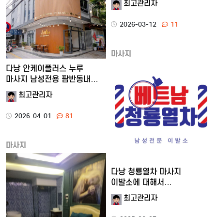
최고관리자
2026-03-12
11
마사지
다낭 안케이플러스 누루
마사지 남성전용 팜반동내
붐붐업…
최고관리자
2026-04-01
81
마사지
다낭 청룡열차 마사지
이발소에 대해서
알려드립니다.
최고관리자