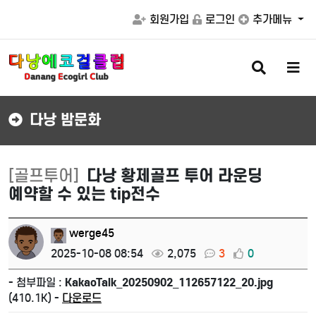
회원가입
로그인
추가메뉴
검
메
색
뉴
버
버
튼
튼
다낭 밤문화
[골프투어]
다낭 황제골프 투어 라운딩
예약할 수 있는 tip전수
werge45
2025-10-08 08:54
2,075
3
0
- 첨부파일 :
KakaoTalk_20250902_112657122_20.jpg
(410.1K) -
다운로드